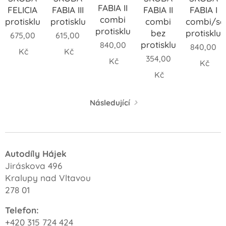
FABIA II
FABIA II
FELICIA
FABIA III
FABIA I
combi
combi
protiskluz
protiskluz
combi/s
protiskluz
bez
protiskluz
675,00
615,00
protiskluzu
840,00
840,00
Kč
Kč
354,00
Kč
Kč
Kč
Následující
Autodíly Hájek
Jiráskova 496
Kralupy nad Vltavou
278 01
Telefon:
+420 315 724 424