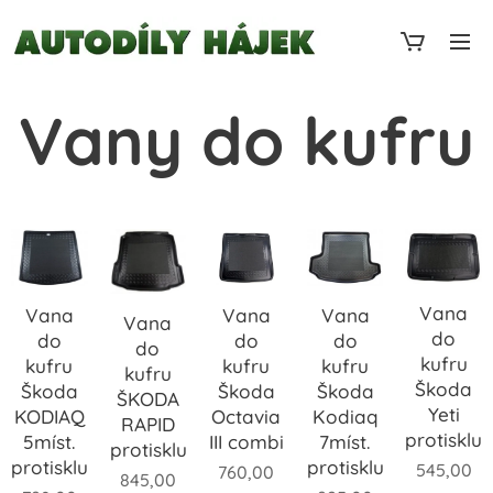
Vany do kufru
Vana
Vana
Vana
Vana
Vana
do
do
do
do
do
kufru
kufru
kufru
kufru
kufru
Škoda
Škoda
Škoda
Škoda
ŠKODA
Yeti
Kodiaq
Octavia
KODIAQ
RAPID
protiskluz
7míst.
III combi
5míst.
protiskluz
protiskluzová
protiskluzová
545,00
760,00
845,00