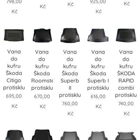
925,00
798,00
Kč
Kč
Kč
Kč
Kč
Vana
Vana
Vana
Vana
Vana
do
do
do
do
do
kufru
kufru
kufru
kufru
kufru
Škoda
ŠKODA
Škoda
Škoda
Škoda
Citigo
RAPID
Superb
Superb I
Roomster
protiskluz
combi
II
protiskluz
protiskluz
protiskluz
protiskluz
695,00
616,00
670,00
740,00
760,00
Kč
Kč
Kč
Kč
Kč