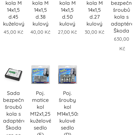
kola M
kola M
kola M
kola M
bezpečno
14x1,5
14x1,5
14x1,5
14x1,5
šroubů
d.45
d.38
d.50
d.27
kola s
kuželový
kulový
kulový
kulový
adaptér
Škoda
45,00
Kč
40,00
Kč
27,00
Kč
30,00
Kč
630,00
Kč
Sada
Poj.
Poj.
bezpečnostních
matice
šrouby
šroubů
kol
kol
kola s
M12x1,25
M14x1,50x26mm
adaptérem
kuželové
kulové
Škoda
sedlo
sedlo
(F)
(D)