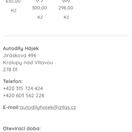
630,00
300,00
298,00
Kč
Kč
Kč
Autodíly Hájek
Jiráskova 496
Kralupy nad Vltavou
278 01
Telefon:
+420 315 724 424
+420 603 562 228
E-mail:
autodilyhajek@atlas.cz
Otevírací doba: