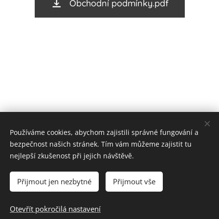
Obchodní podmínky.pdf
Používáme cookies, abychom zajistili správné fungování a
bezpečnost našich stránek. Tím vám můžeme zajistit tu
nejlepší zkušenost při jejich návštěvě.
Cookies
Přijmout jen nezbytné
Přijmout vše
Do košíku
Otevřít pokročilá nastavení