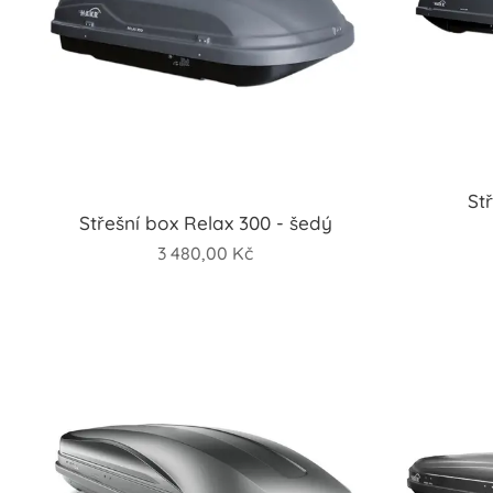
St
Střešní box Relax 300 - šedý
3 480,00
Kč