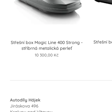
Střešní 
Střešní box Magic Line 400 Strong -
stříbrná metalická perleť
10 300,00
Kč
Autodíly Hájek
Jiráskova 496
Kralupy nad Vltavou