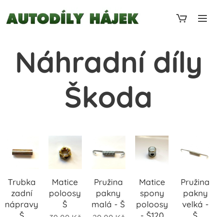
Náhradní díly
Škoda
Trubka
Matice
Pružina
Matice
Pružina
zadní
poloosy
pakny
spony
pakny
nápravy
Š
malá - Š
poloosy
velká -
Š
- Š120
Š