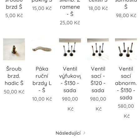
brzd Š
ramene
Š
15,00
Kč
18,00
Kč
- Š
5,00
Kč
98,00
Kč
25,00
Kč
Šroub
Páka
Ventil
Ventil
Ventil
brzd.
ruční
výfukový
sací -
sací
hadic Š
brzdy L
- Š130 -
Š120 -
abnorm.
- Š
sada
sada
- Š130 -
50,00
Kč
sada
10,00
Kč
980,00
980,00
580,00
Kč
Kč
Kč
Následující