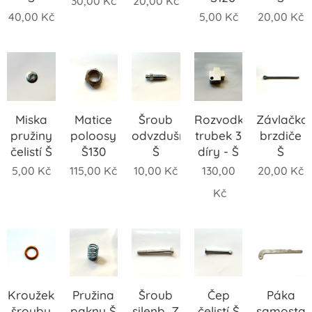
30,00
Kč
20,00
Kč
40,00
Kč
5,00
Kč
20,00
Kč
Miska
Matice
Šroub
Rozvodka
Závlačka
pružiny
poloosy
odvzdušňovací
trubek 3
brzdiče
čelistí Š
Š130
Š
díry - Š
Š
5,00
Kč
115,00
Kč
10,00
Kč
130,00
20,00
Kč
Kč
Kroužek
Pružina
Šroub
Čep
Páka
šroubu
pakny Š
silenb. Z
čelistí Š
samosta