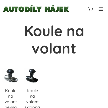
Koule na
volant
Koule
Koule
na
na
volant
volant
pevná
sklopná