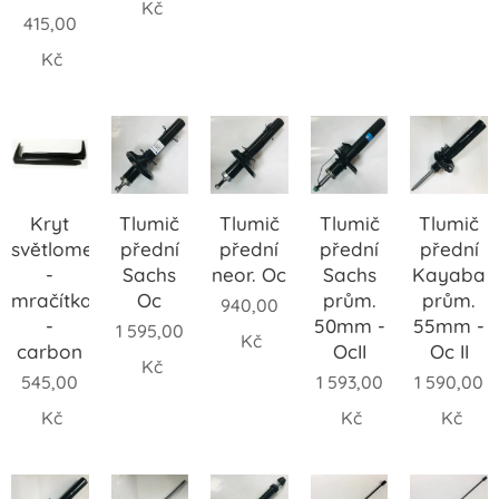
Kč
415,00
Kč
Kryt
Tlumič
Tlumič
Tlumič
Tlumič
světlometů
přední
přední
přední
přední
-
Sachs
neor. Oc
Sachs
Kayaba
mračítka
Oc
prům.
prům.
940,00
-
50mm -
55mm -
1 595,00
Kč
carbon
OcII
Oc II
Kč
545,00
1 593,00
1 590,00
Kč
Kč
Kč