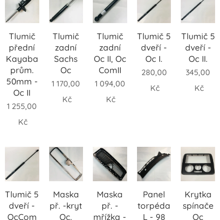
Tlumič
Tlumič
Tlumič
Tlumič 5
Tlumič 5
přední
zadní
zadní
dveří -
dveří -
Kayaba
Sachs
Oc II, Oc
Oc I.
Oc II.
prům.
Oc
ComII
280,00
345,00
50mm -
1 170,00
1 094,00
Kč
Kč
Oc II
Kč
Kč
1 255,00
Kč
Tlumič 5
Maska
Maska
Panel
Krytka
dveří -
př. -kryt
př. -
torpéda
spínače
OcCom
Oc.
mřížka -
L - 98
Oc