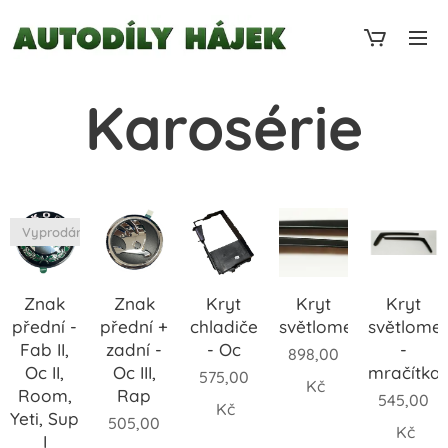
Karosérie
Vyprodáno
Znak
Znak
Kryt
Kryt
Kryt
přední -
přední +
chladiče
světlometů
světlome
Fab II,
zadní -
- Oc
-
898,00
Oc II,
Oc III,
mračítka
575,00
Kč
Room,
Rap
545,00
Kč
Yeti, Sup
505,00
Kč
I