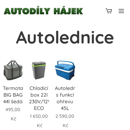
Autolednice
Termotaška
Chladící
Autolednice
BIG BAG
box 22l
s funkcí
44l šedá
230V/12V
ohřevu
ECO
45L
495,00
1 650,00
2 590,00
Kč
Kč
Kč