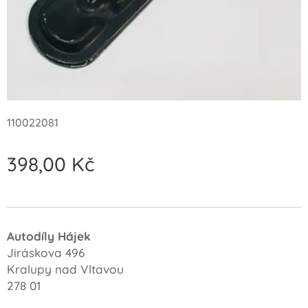
110022081
398,00
Kč
Autodíly Hájek
Jiráskova 496
Kralupy nad Vltavou
278 01