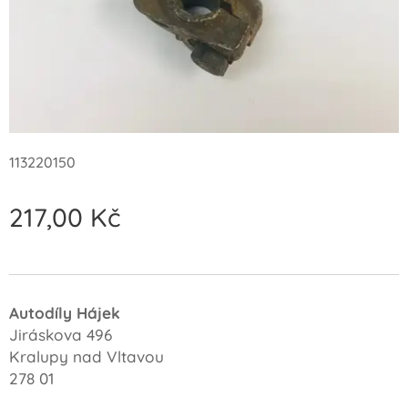
113220150
217,00
Kč
Autodíly Hájek
Jiráskova 496
Kralupy nad Vltavou
278 01