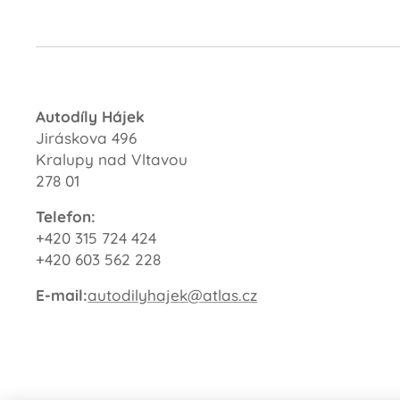
Autodíly Hájek
Jiráskova 496
Kralupy nad Vltavou
278 01
Telefon:
+420 315 724 424
+420 603 562 228
E-mail:
autodilyhajek@atlas.cz