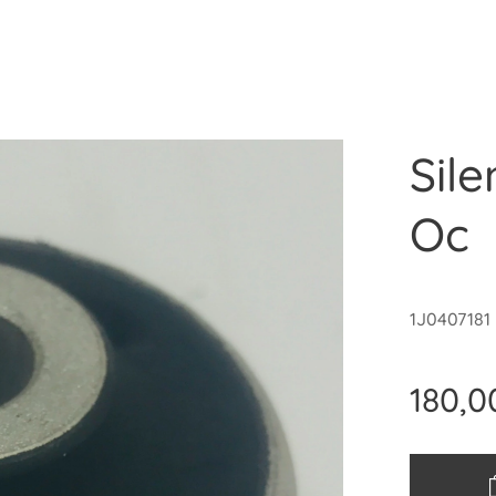
Sil
Oc
1J0407181
180,0