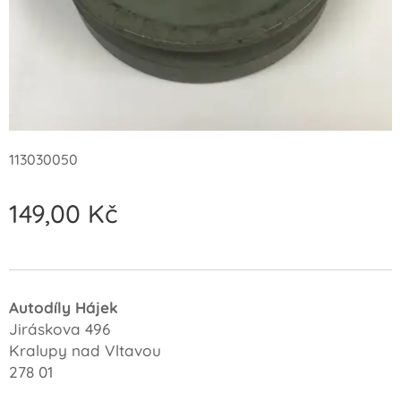
113030050
149,00
Kč
Autodíly Hájek
Jiráskova 496
Kralupy nad Vltavou
278 01