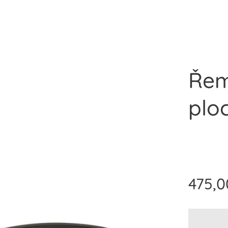
Řem
plo
475,0