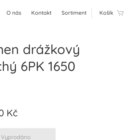
O nás
Kontakt
Sortiment
Košík
en drážkový
chý 6PK 1650
0
Kč
Vyprodáno