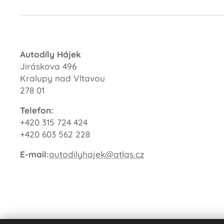
Autodíly Hájek
Jiráskova 496
Kralupy nad Vltavou
278 01
Telefon:
+420 315 724 424
+420 603 562 228
E-mail:
autodilyhajek@atlas.cz