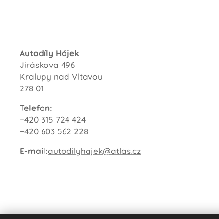
Autodíly Hájek
Jiráskova 496
Kralupy nad Vltavou
278 01
Telefon:
+420 315 724 424
+420 603 562 228
E-mail:
autodilyhajek@atlas.cz