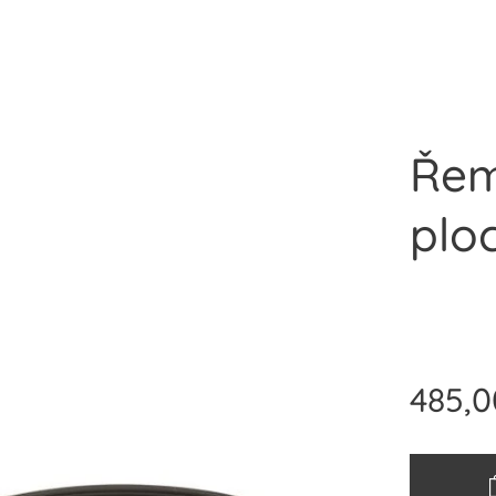
Řem
plo
485,0