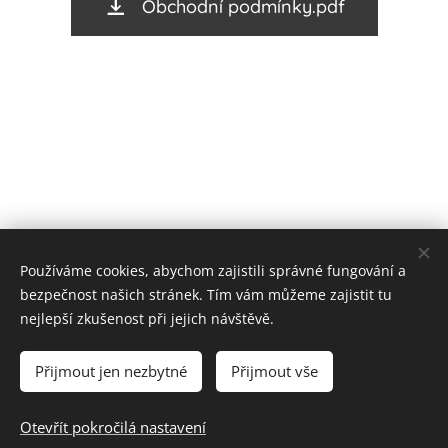
Obchodní podmínky.pdf
Používáme cookies, abychom zajistili správné fungování a
bezpečnost našich stránek. Tím vám můžeme zajistit tu
nejlepší zkušenost při jejich návštěvě.
Cookies
Přijmout jen nezbytné
Přijmout vše
Do košíku
Otevřít pokročilá nastavení