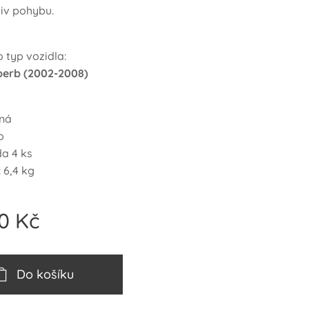
iv pohybu.
 typ vozidla:
erb (2002-2008)
rná
o
da 4 ks
 6,4 kg
0
Kč
Do košíku