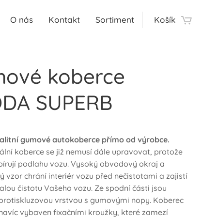
O nás
Kontakt
Sortiment
Košík
ové koberce
DA SUPERB
alitní gumové autokoberce přímo od výrobce.
ální koberce se již nemusí dále upravovat, protože
pírují podlahu vozu. Vysoký obvodový okraj a
 vzor chrání interiér vozu před nečistotami a zajistí
lou čistotu Vašeho vozu. Ze spodní části jsou
protiskluzovou vrstvou s gumovými nopy. Koberec
e navíc vybaven fixačními kroužky, které zamezí