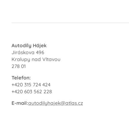
Autodíly Hájek
Jiráskova 496
Kralupy nad Vltavou
278 01
Telefon:
+420 315 724 424
+420 603 562 228
E-mail:
autodilyhajek@atlas.cz