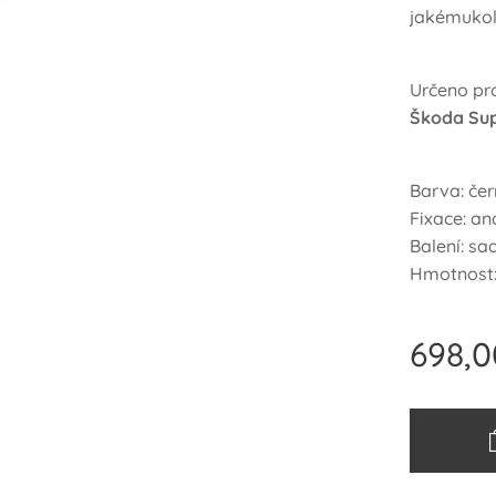
jakémukol
Určeno pro
Škoda Sup
Barva: če
Fixace: an
Balení: sa
Hmotnost:
698,0