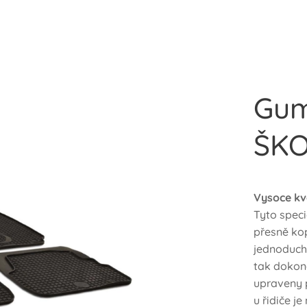
Gum
ŠKO
Vysoce kv
Tyto speci
přesně ko
jednoduchý
tak dokona
upraveny 
u řidiče j