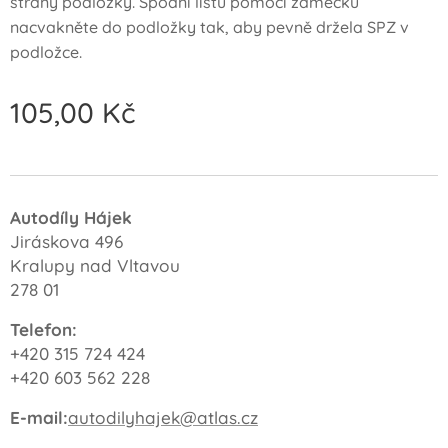
strany podložky. Spodní lištu pomocí zámečků
nacvakněte do podložky tak, aby pevně držela SPZ v
podložce.
105,00
Kč
Autodíly Hájek
Jiráskova 496
Kralupy nad Vltavou
278 01
Telefon:
+420 315 724 424
+420 603 562 228
E-mail:
autodilyhajek@atlas.cz