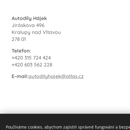
Autodíly Hájek
Jiráskova 496
Kralupy nad Vltavou
278 01
Telefon:
+420 315 724 424
+420 603 562 228
E-mail:
autodilyhajek@atlas.cz
Používáme cookies, abychom zajistili správné fungování a bezp