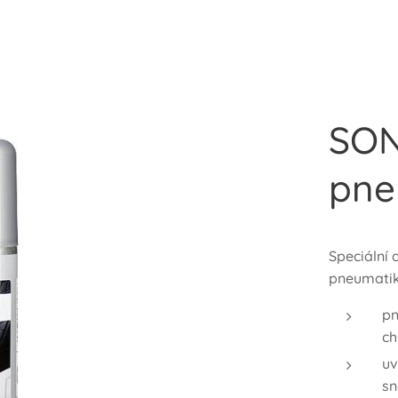
SON
pne
Speciální 
pneumatik
pn
ch
uv
sn