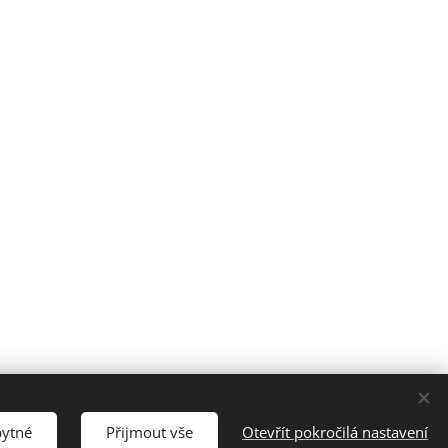
bytné
Přijmout vše
Otevřít pokročilá nastavení