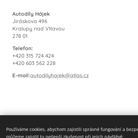
Autodíly Hájek
Jiráskova 496
Kralupy nad Vltavou
278 01
Telefon:
+420 315 724 424
+420 603 562 228
E-mail:
autodilyhajek@atlas.cz
Používáme cookies, abychom zajistili správné fungování a bezp
můžeme zajistit tu nejlepší zkušenost při jejich návštěvě.