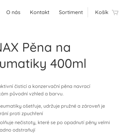
O nás
Kontakt
Sortiment
Košík
AX Pěna na
umatiky 400ml
aktivní čisticí a konzervační pěna navrací
ám původní vzhled a barvu.
eumatiky ošetřuje, udržuje pružné a zároveň je
rání proti zpuchření
olňuje nečistoty, které se po opadnutí pěny velmi
adno odstraňují