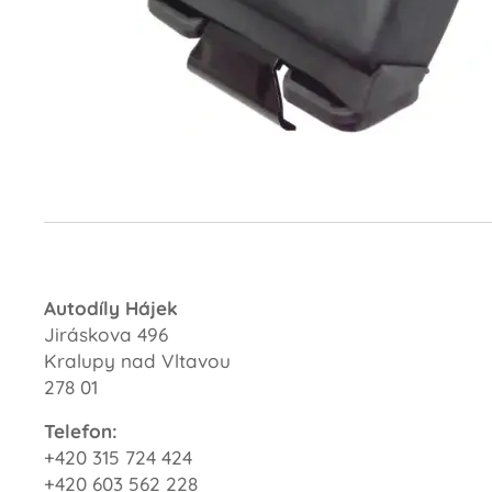
Autodíly Hájek
Jiráskova 496
Kralupy nad Vltavou
278 01
Telefon:
+420 315 724 424
+420 603 562 228