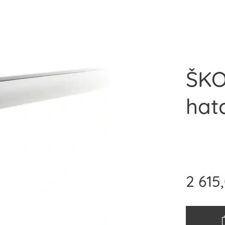
ŠKO
hat
2 615