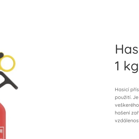
Hasi
1 k
Hasicí pří
použití. J
veškerého
hašení za
vzdálenost