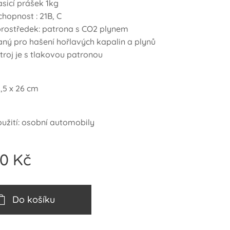
asicí prášek 1kg
hopnost : 21B, C
prostředek: patrona s CO2 plynem
aný pro hašení hořlavých kapalin a plynů
stroj je s tlakovou patronou
,5 x 26 cm
užití: osobní automobily
00
Kč
Do košíku