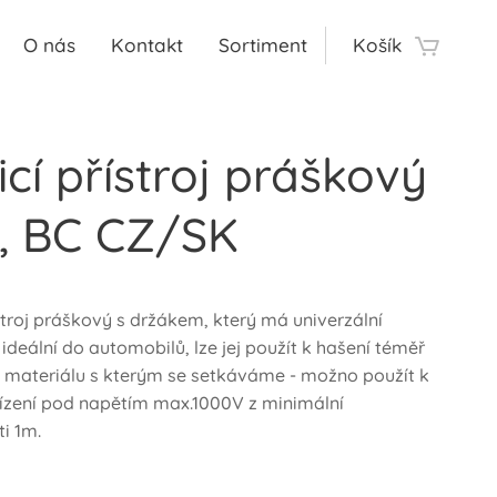
O nás
Kontakt
Sortiment
Košík
cí přístroj práškový
g, BC CZ/SK
stroj práškový s držákem, který má univerzální
e ideální do automobilů, lze jej použít k hašení téměř
 materiálu s kterým se setkáváme - možno použít k
řízení pod napětím max.1000V z minimální
i 1m.