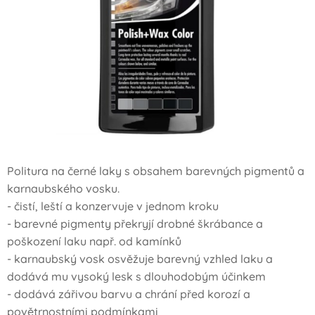
Politura na černé laky s obsahem barevných pigmentů a
karnaubského vosku.
- čistí, leští a konzervuje v jednom kroku
- barevné pigmenty překryjí drobné škrábance a
poškození laku např. od kamínků
- karnaubský vosk osvěžuje barevný vzhled laku a
dodává mu vysoký lesk s dlouhodobým účinkem
- dodává zářivou barvu a chrání před korozí a
povětrnostními podmínkami