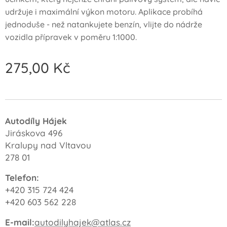
udržuje i maximální výkon motoru. Aplikace probíhá
jednoduše - než natankujete benzín, vlijte do nádrže
vozidla přípravek v poměru 1:1000.
275,00
Kč
Autodíly Hájek
Jiráskova 496
Kralupy nad Vltavou
278 01
Telefon:
+420 315 724 424
+420 603 562 228
E-mail:
autodilyhajek@atlas.cz