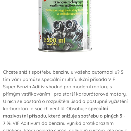
Chcete snížit spotřebu benzinu u vašeho automobilu? S
tím vám pomůže speciální multifunkční přísada VIF
Super Benzin Aditiv vhodná pro moderní motory s
přímým vstřikováním i pro starší karburátorové motory.
U nich se postará o rozpuštění úsad a postupné vyčištění
karburátoru a sacích ventilů. Obsahuje
speciální
mazivostní přísadu, která snižuje spotřebu o plných 5 -
7 %
. VIF Aditivum do benzinu vyniká protikorozním
účinkem, který nejenže chrání palivový systém, ale navíc