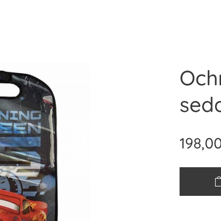
Och
sed
198,0