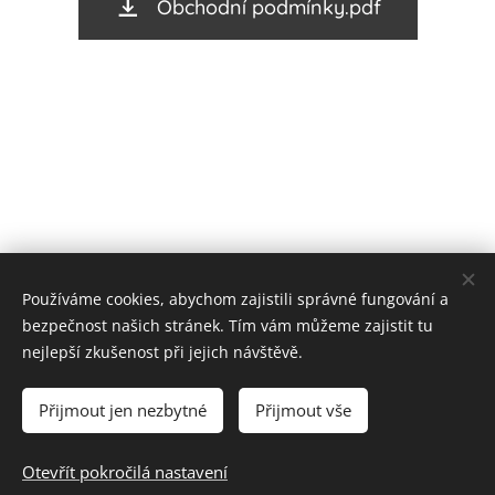
Obchodní podmínky.pdf
Používáme cookies, abychom zajistili správné fungování a
bezpečnost našich stránek. Tím vám můžeme zajistit tu
nejlepší zkušenost při jejich návštěvě.
Cookies
Přijmout jen nezbytné
Přijmout vše
Do košíku
Otevřít pokročilá nastavení