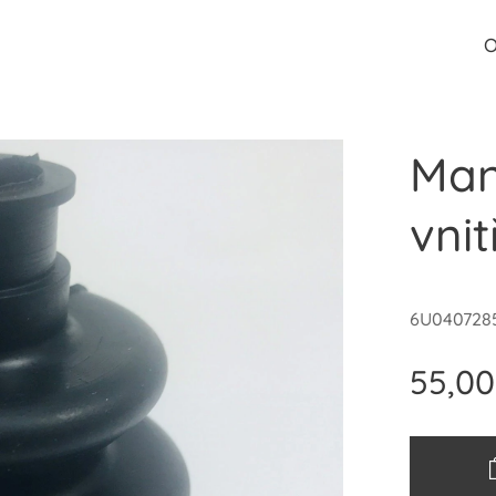
O
Man
vnit
6U040728
55,00