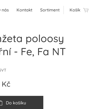
 nás
Kontakt
Sortiment
Košík
žeta poloosy
řní - Fe, Fa NT
5VT
Kč
Do košíku