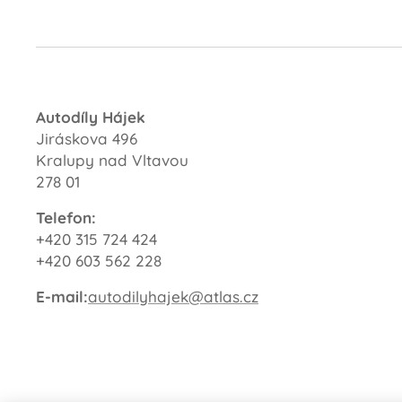
Autodíly Hájek
Jiráskova 496
Kralupy nad Vltavou
278 01
Telefon:
+420 315 724 424
+420 603 562 228
E-mail:
autodilyhajek@atlas.cz