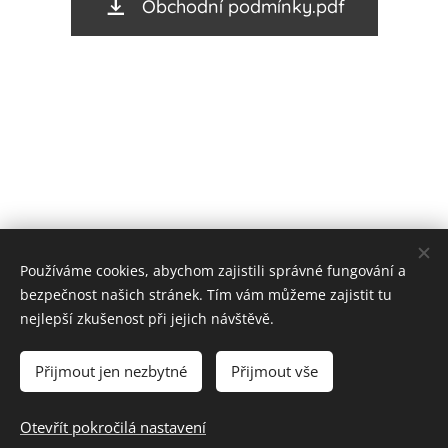
Obchodní podmínky.pdf
Používáme cookies, abychom zajistili správné fungování a
bezpečnost našich stránek. Tím vám můžeme zajistit tu
nejlepší zkušenost při jejich návštěvě.
Cookies
Přijmout jen nezbytné
Přijmout vše
Do košíku
Otevřít pokročilá nastavení