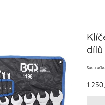
Klí
dílů
Sada očkop
1 250