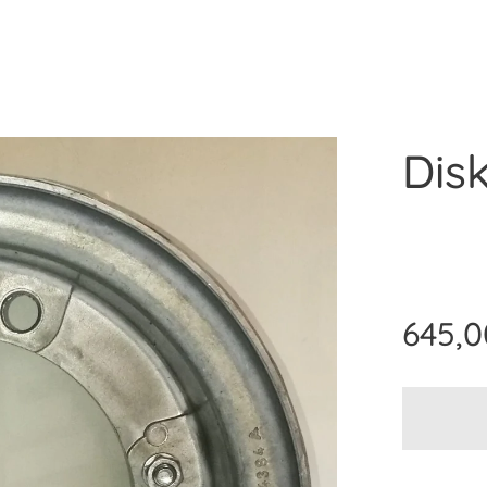
Dis
645,0