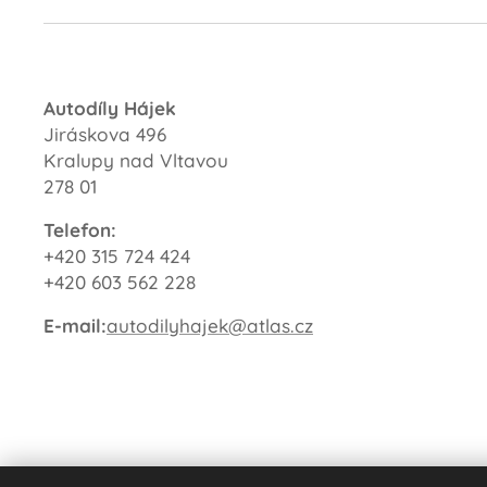
Autodíly Hájek
Jiráskova 496
Kralupy nad Vltavou
278 01
Telefon:
+420 315 724 424
+420 603 562 228
E-mail:
autodilyhajek@atlas.cz