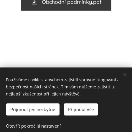
Obchodní podmínky.pdf
Používáme cookies, abychom zajistili správné fungování a
bezpečnost našich stránek. Tím vám můžeme zajistit tu
nejlepší zkušenost při jejich návštěvě.
Cookies
Přijmout jen nezbytné
Přijmout vše
Vyprodáno
Otevřít pokročilá nastavení