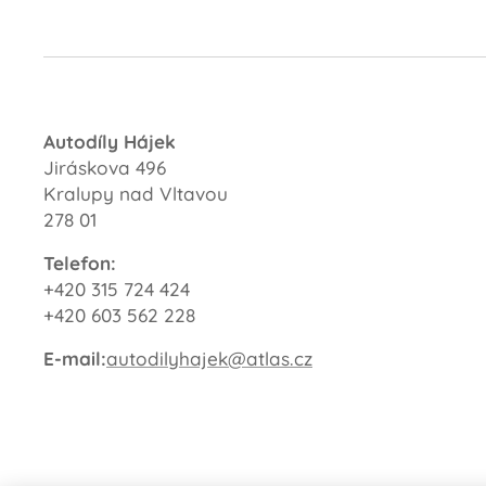
Autodíly Hájek
Jiráskova 496
Kralupy nad Vltavou
278 01
Telefon:
+420 315 724 424
+420 603 562 228
E-mail:
autodilyhajek@atlas.cz