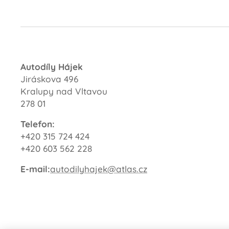
Autodíly Hájek
Jiráskova 496
Kralupy nad Vltavou
278 01
Telefon:
+420 315 724 424
+420 603 562 228
E-mail:
autodilyhajek@atlas.cz